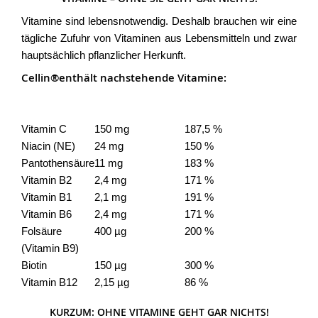
Vitamine sind lebensnotwendig. Deshalb brauchen wir eine
tägliche Zufuhr von Vitaminen aus Lebensmitteln und zwar
hauptsächlich pflanzlicher Herkunft.
Cellin®enthält nachstehende Vitamine:
Vitamine
pro 20 ml empf.
% der empf.
Tagesdosis
Tagesdosis gem. RDA
Vitamin C
150 mg
187,5 %
Niacin (NE)
24 mg
150 %
Pantothensäure
11 mg
183 %
Vitamin B2
2,4 mg
171 %
Vitamin B1
2,1 mg
191 %
Vitamin B6
2,4 mg
171 %
Folsäure
400 µg
200 %
(Vitamin B9)
Biotin
150 µg
300 %
Vitamin B12
2,15 µg
86 %
KURZUM: OHNE VITAMINE GEHT GAR NICHTS!