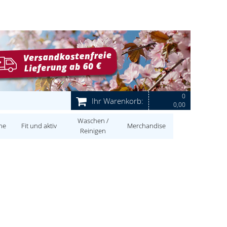
0
Ihr Warenkorb:
0,00
Waschen /
ne
Fit und aktiv
Merchandise
Reinigen