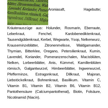
Aroniasaft, Hagebutte;
Kräuterauszüge aus: Holunder, Rosmarin, Eberraute,
Leberkraut, Fenchel, Kardobenediktenkraut,
Tausendgüldenkraut, Kerbel, Wegwarte, Ysop, Nelkenwurz,
Krauseminzeblätter, Zitronenmelisse, Waldgamander,
Thymian, Bitterklee, Oregano, Petersilienkraut, Kumin,
Lavendel, Koriander, Pomeranzenschalen, Macisblüten,
Nelken, Lorbeerblätter, Anis, Kümmel, Kamillenblüten
römisch, Galgantwurzel, Himbeerblätter, Ingwerwurzel,
Pfefferminze, Estragonkraut, Dillkraut, Majoran,
Liebstöckelkraut, Bohnenkraut, Basilikum. Vitamin C,
Vitamin B1, Vitamin B2, Vitamin B6, Vitamin B12,
Pantothensäure (Calciumpantothenat), Biotin, Folsäure,
Nicotinamid (Niacin).