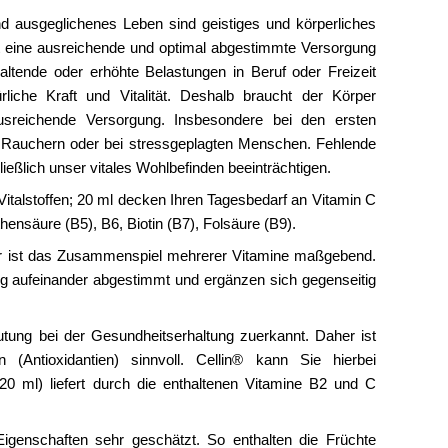
d ausgeglichenes Leben sind geistiges und körperliches
t eine ausreichende und optimal abgestimmte Versorgung
haltende oder erhöhte Belastungen in Beruf oder Freizeit
liche Kraft und Vitalität. Deshalb braucht der Körper
sreichende Versorgung. Insbesondere bei den ersten
i Rauchern oder bei stressgeplagten Menschen. Fehlende
ießlich unser vitales Wohlbefinden beeinträchtigen.
Vitalstoffen; 20 ml decken Ihren Tagesbedarf an Vitamin C
hensäure (B5), B6, Biotin (B7), Folsäure (B9).
r ist das Zusammenspiel mehrerer Vitamine maßgebend.
ältig aufeinander abgestimmt und ergänzen sich gegenseitig
tung bei der Gesundheitserhaltung zuerkannt. Daher ist
 (Antioxidantien) sinnvoll. Cellin® kann Sie hierbei
20 ml) liefert durch die enthaltenen Vitamine B2 und C
igenschaften sehr geschätzt. So enthalten die Früchte