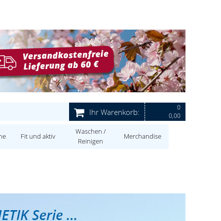
0
Ihr Warenkorb:
0,00
Waschen /
ne
Fit und aktiv
Merchandise
Reinigen