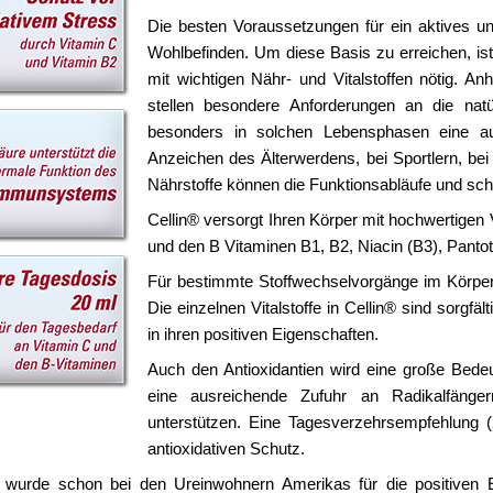
Die besten Voraussetzungen für ein aktives un
Wohlbefinden. Um diese Basis zu erreichen, is
mit wichtigen Nähr- und Vitalstoffen nötig. An
stellen besondere Anforderungen an die natür
besonders in solchen Lebensphasen eine au
Anzeichen des Älterwerdens, bei Sportlern, be
Nährstoffe können die Funktionsabläufe und schl
Cellin® versorgt Ihren Körper mit hochwertigen 
und den B Vitaminen B1, B2, Niacin (B3), Pantot
Für bestimmte Stoffwechselvorgänge im Körpe
Die einzelnen Vitalstoffe in Cellin® sind sorgf
in ihren positiven Eigenschaften.
Auch den Antioxidantien wird eine große Bedeu
eine ausreichende Zufuhr an Radikalfängern
unterstützen. Eine Tagesverzehrsempfehlung (
antioxidativen Schutz.
 wurde schon bei den Ureinwohnern Amerikas für die positiven E