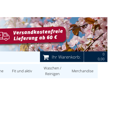
0
Ihr Warenkorb:
0,00
Waschen /
ne
Fit und aktiv
Merchandise
Reinigen