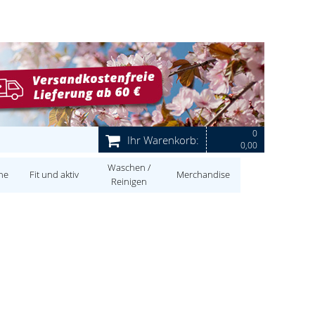
0
Ihr Warenkorb:
0,00
Waschen /
ne
Fit und aktiv
Merchandise
Reinigen