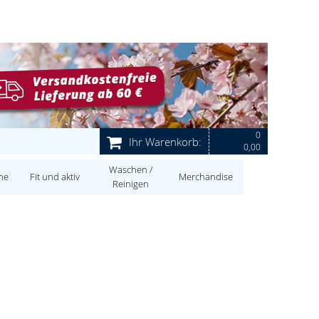
0
Ihr Warenkorb:
0,00
Waschen /
ne
Fit und aktiv
Merchandise
Reinigen