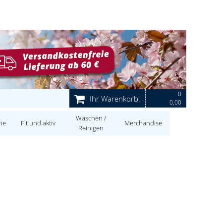
0
Ihr Warenkorb:
0,00
Waschen /
ne
Fit und aktiv
Merchandise
Reinigen