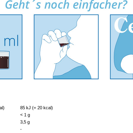
pro 20 ml (empf. Tages- verzehrmenge)
al)
85 kJ (= 20 kcal)
< 1 g
3,5 g
-