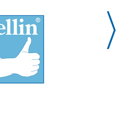
% der empf. Tagesdosis gem. RDA