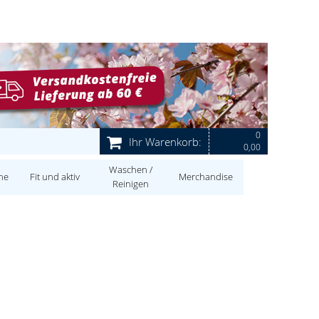
0
Ihr Warenkorb:
0,00
Waschen /
ne
Fit und aktiv
Merchandise
Reinigen