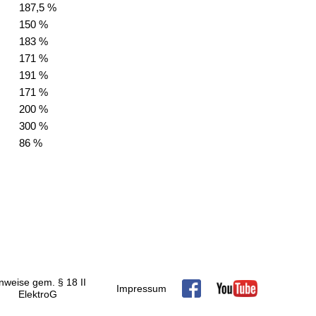
187,5 %
150 %
183 %
171 %
191 %
171 %
200 %
300 %
86 %
nweise gem. § 18 II
Impressum
ElektroG