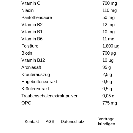
Vitamin C
700 mg
Niacin
110 mg
Pantothensäure
50 mg
Vitamin B2
12 mg
Vitamin B1
10 mg
Vitamin B6
11 mg
Folsäure
1.800 µg
Biotin
700 µg
Vitamin B12
10 µg
Aroniasaft
95 g
Kräuterauszug
2,5 g
Hagebuttenextrakt
0,5 g
Kräuterextrakt
0,5 g
Traubenschalenextraktpulver
0,05 g
OPC
775 mg
Verträge
Kontakt
AGB
Datenschutz
kündigen