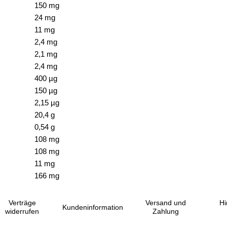
150 mg
24 mg
11 mg
2,4 mg
2,1 mg
2,4 mg
400 µg
150 µg
2,15 µg
20,4 g
0,54 g
108 mg
108 mg
11 mg
166 mg
Verträge
Versand und
Hi
Kundeninformation
widerrufen
Zahlung