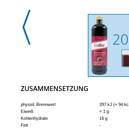
ZUSAMMENSETZUNG
N�hrwertangaben
pro 100 g
physiol. Brennwert
397 kJ (= 94 kc
Eiweiß
< 1 g
Kohlenhydrate
16 g
Fett
-