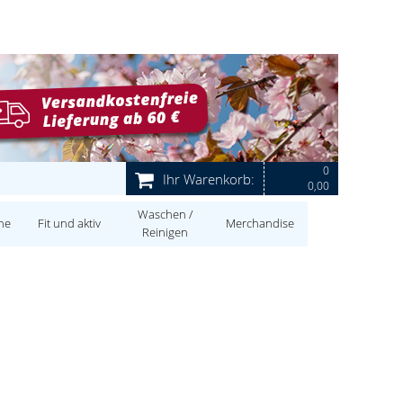
0
Ihr Warenkorb:
0,00
Waschen /
ne
Fit und aktiv
Merchandise
Reinigen