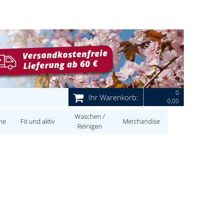
0
Ihr Warenkorb:
0,00
Waschen /
ne
Fit und aktiv
Merchandise
Reinigen