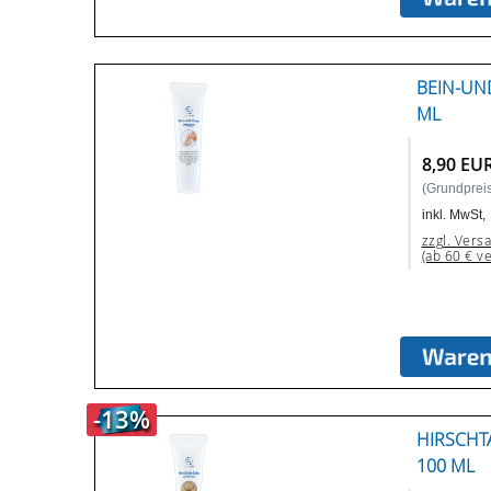
BEIN-UN
ML
8,90 EU
(Grundpreis:
inkl. MwSt,
zzgl. Vers
(ab 60 € v
-13%
HIRSCHT
100 ML