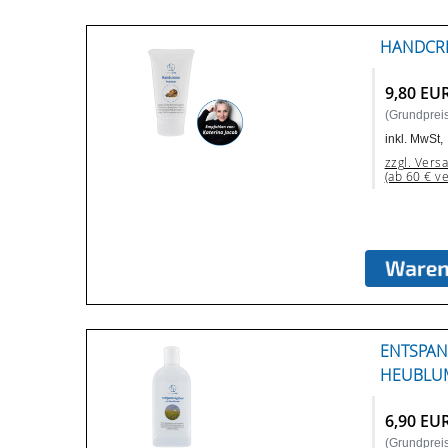
HANDCRE
9,80 EU
(Grundpreis:
inkl. MwSt,
zzgl. Vers
(ab 60 € v
ENTSPA
HEUBLUM
6,90 EU
(Grundpreis: