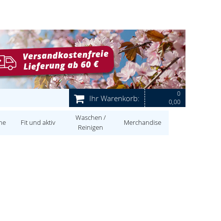
0
Ihr Warenkorb:
0,00
Waschen /
ne
Fit und aktiv
Merchandise
Reinigen