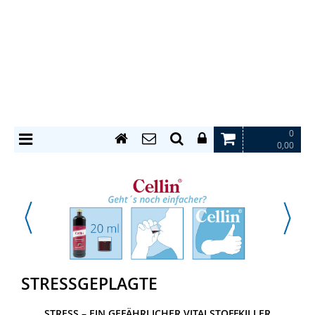
0
0,00
STRESSGEPLAGTE
STRESS – EIN GEFÄHRLICHER VITALSTOFFKILLER