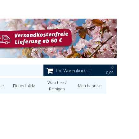
0
Ihr Warenkorb:
0,00
Waschen /
ne
Fit und aktiv
Merchandise
Reinigen