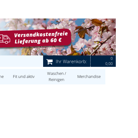
0
Ihr Warenkorb:
0,00
Waschen /
ne
Fit und aktiv
Merchandise
Reinigen