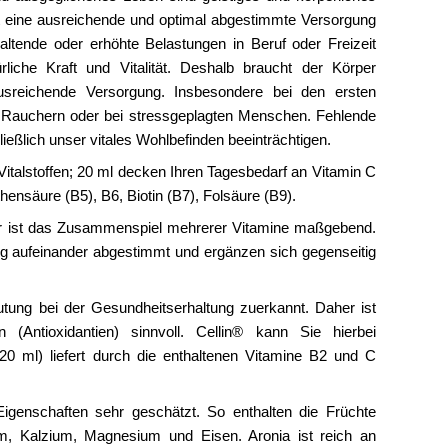
t eine ausreichende und optimal abgestimmte Versorgung
haltende oder erhöhte Belastungen in Beruf oder Freizeit
liche Kraft und Vitalität. Deshalb braucht der Körper
sreichende Versorgung. Insbesondere bei den ersten
i Rauchern oder bei stressgeplagten Menschen. Fehlende
ießlich unser vitales Wohlbefinden beeinträchtigen.
Vitalstoffen; 20 ml decken Ihren Tagesbedarf an Vitamin C
hensäure (B5), B6, Biotin (B7), Folsäure (B9).
r ist das Zusammenspiel mehrerer Vitamine maßgebend.
ältig aufeinander abgestimmt und ergänzen sich gegenseitig
tung bei der Gesundheitserhaltung zuerkannt. Daher ist
 (Antioxidantien) sinnvoll. Cellin® kann Sie hierbei
20 ml) liefert durch die enthaltenen Vitamine B2 und C
igenschaften sehr geschätzt. So enthalten die Früchte
um, Kalzium, Magnesium und Eisen. Aronia ist reich an