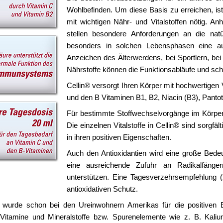
Wohlbefinden. Um diese Basis zu erreichen, is
mit wichtigen Nähr- und Vitalstoffen nötig. An
stellen besondere Anforderungen an die natür
besonders in solchen Lebensphasen eine au
Anzeichen des Älterwerdens, bei Sportlern, be
Nährstoffe können die Funktionsabläufe und schl
Cellin® versorgt Ihren Körper mit hochwertigen 
und den B Vitaminen B1, B2, Niacin (B3), Pantot
Für bestimmte Stoffwechselvorgänge im Körpe
Die einzelnen Vitalstoffe in Cellin® sind sorgf
in ihren positiven Eigenschaften.
Auch den Antioxidantien wird eine große Bedeu
eine ausreichende Zufuhr an Radikalfängern
unterstützen. Eine Tagesverzehrsempfehlung (
antioxidativen Schutz.
 wurde schon bei den Ureinwohnern Amerikas für die positiven E
Vitamine und Mineralstoffe bzw. Spurenelemente wie z. B. Kali