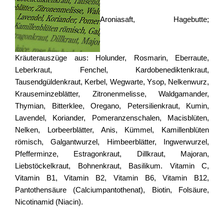
Aroniasaft, Hagebutte;
Kräuterauszüge aus: Holunder, Rosmarin, Eberraute,
Leberkraut, Fenchel, Kardobenediktenkraut,
Tausendgüldenkraut, Kerbel, Wegwarte, Ysop, Nelkenwurz,
Krauseminzeblätter, Zitronenmelisse, Waldgamander,
Thymian, Bitterklee, Oregano, Petersilienkraut, Kumin,
Lavendel, Koriander, Pomeranzenschalen, Macisblüten,
Nelken, Lorbeerblätter, Anis, Kümmel, Kamillenblüten
römisch, Galgantwurzel, Himbeerblätter, Ingwerwurzel,
Pfefferminze, Estragonkraut, Dillkraut, Majoran,
Liebstöckelkraut, Bohnenkraut, Basilikum. Vitamin C,
Vitamin B1, Vitamin B2, Vitamin B6, Vitamin B12,
Pantothensäure (Calciumpantothenat), Biotin, Folsäure,
Nicotinamid (Niacin).