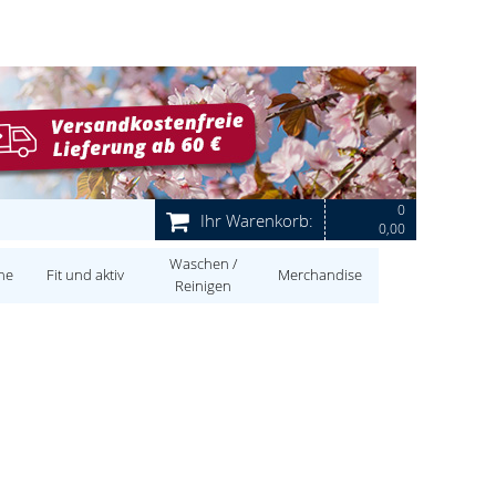
0
Ihr Warenkorb:
0,00
Waschen /
ne
Fit und aktiv
Merchandise
Reinigen