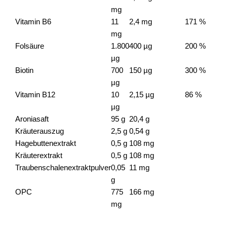
mg
Vitamin B6
11
2,4 mg
171 %
mg
Folsäure
1.800
400 µg
200 %
µg
Biotin
700
150 µg
300 %
µg
Vitamin B12
10
2,15 µg
86 %
µg
Aroniasaft
95 g
20,4 g
Kräuterauszug
2,5 g
0,54 g
Hagebuttenextrakt
0,5 g
108 mg
Kräuterextrakt
0,5 g
108 mg
Traubenschalenextraktpulver
0,05
11 mg
g
OPC
775
166 mg
mg