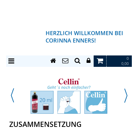
HERZLICH WILLKOMMEN BEI
CORINNA ENNERS!
0
0,00
ZUSAMMENSETZUNG
N�hrwertangaben
pro
pro 20 ml
% der