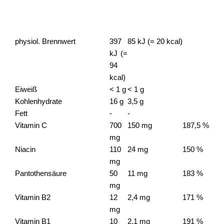
100
(empf. Tages-
empf.
g
verzehrmenge)
Tagesdosis
gem. RDA
physiol. Brennwert
397
85 kJ (= 20 kcal)
kJ (=
94
kcal)
Eiweiß
< 1 g
< 1 g
Kohlenhydrate
16 g
3,5 g
Fett
-
-
Vitamin C
700
150 mg
187,5 %
mg
Niacin
110
24 mg
150 %
mg
Pantothensäure
50
11 mg
183 %
mg
Vitamin B2
12
2,4 mg
171 %
mg
Vitamin B1
10
2,1 mg
191 %