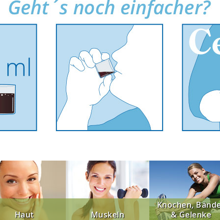
Knochen, Bänd
Haut
Muskeln
& Gelenke