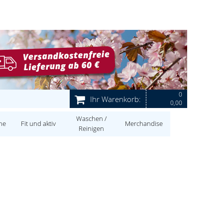
0
Ihr Warenkorb:
0,00
Waschen /
ne
Fit und aktiv
Merchandise
Reinigen