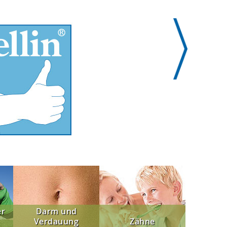
er
Darm und
Verdauung
Zähne