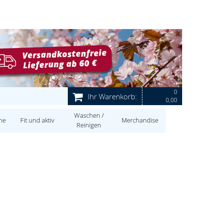
0
Ihr Warenkorb:
0,00
Waschen /
ne
Fit und aktiv
Merchandise
Reinigen