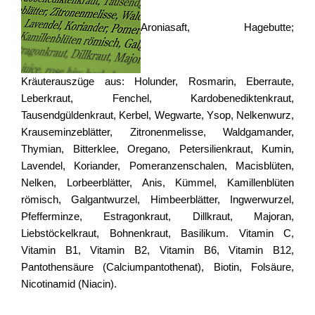
Aroniasaft, Hagebutte;
Kräuterauszüge aus: Holunder, Rosmarin, Eberraute,
Leberkraut, Fenchel, Kardobenediktenkraut,
Tausendgüldenkraut, Kerbel, Wegwarte, Ysop, Nelkenwurz,
Krauseminzeblätter, Zitronenmelisse, Waldgamander,
Thymian, Bitterklee, Oregano, Petersilienkraut, Kumin,
Lavendel, Koriander, Pomeranzenschalen, Macisblüten,
Nelken, Lorbeerblätter, Anis, Kümmel, Kamillenblüten
römisch, Galgantwurzel, Himbeerblätter, Ingwerwurzel,
Pfefferminze, Estragonkraut, Dillkraut, Majoran,
Liebstöckelkraut, Bohnenkraut, Basilikum. Vitamin C,
Vitamin B1, Vitamin B2, Vitamin B6, Vitamin B12,
Pantothensäure (Calciumpantothenat), Biotin, Folsäure,
Nicotinamid (Niacin).