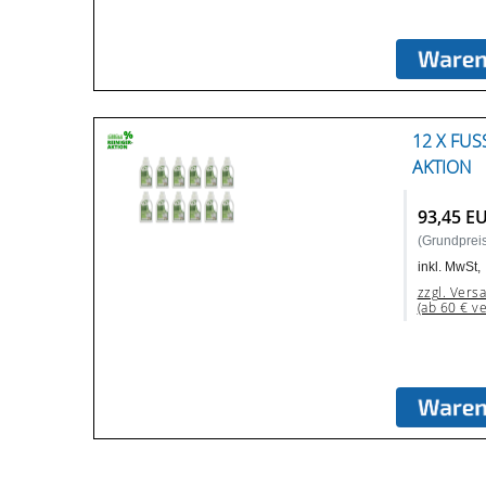
12 X FUS
KTION
93,45 E
(Grundpreis:
inkl. MwSt,
zzgl. Vers
(ab 60 € v