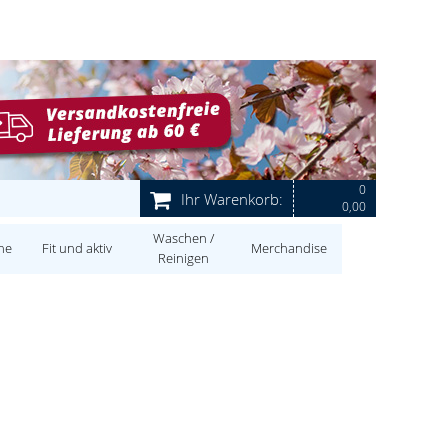
0
Ihr Warenkorb:
0,00
Waschen /
ne
Fit und aktiv
Merchandise
Reinigen