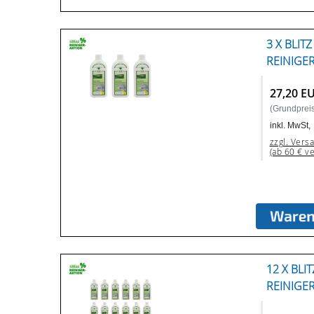
3 X BLIT
REINIGE
27,20 E
(Grundpreis:
inkl. MwSt,
zzgl. Vers
(ab 60 € v
12 X BLI
REINIGE