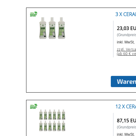
3 X CERA
23,03 E
(Grundpreis:
inkl. MwSt,
zzgl. Vers
(ab 60 € v
12 X CER
87,15 E
(Grundpreis:
inkl. MwSt,