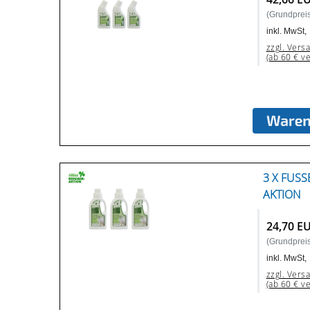
(Grundpreis:
inkl. MwSt,
zzgl. Vers
(ab 60 € v
3 X FUSS
KTION
24,70 E
(Grundpreis:
inkl. MwSt,
zzgl. Vers
(ab 60 € v