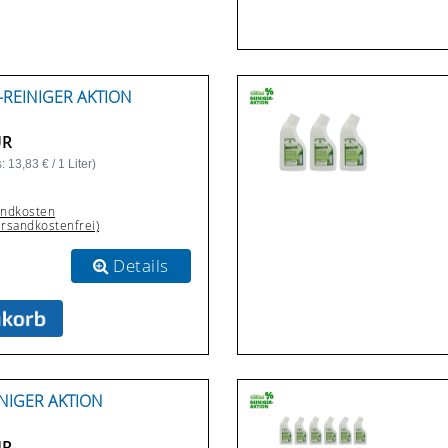
-REINIGER AKTION
UR
 13,83 € / 1 Liter)
andkosten
ersandkostenfrei)
Details
NIGER AKTION
UR