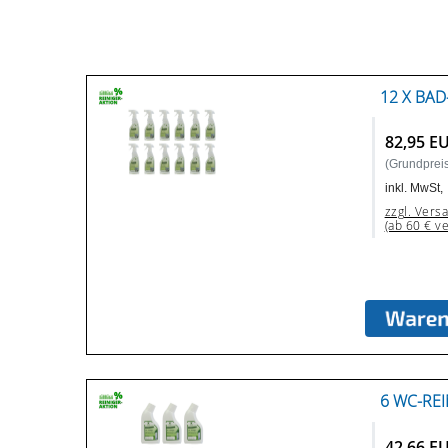
12 X BAD
82,95 E
(Grundpreis:
inkl. MwSt,
zzgl. Vers
(ab 60 € v
6 WC-REI
42,66 E