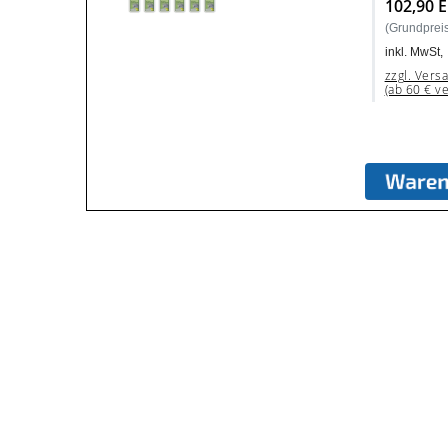
102,90 
(Grundpreis:
inkl. MwSt,
zzgl. Vers
(ab 60 € v