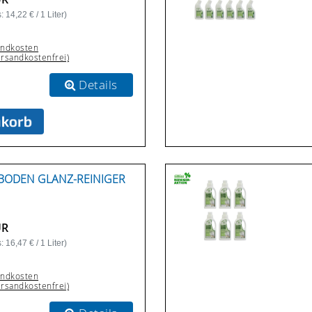
 14,22 € / 1 Liter)
andkosten
ersandkostenfrei)
Details
BODEN GLANZ-REINIGER A
UR
 16,47 € / 1 Liter)
andkosten
ersandkostenfrei)