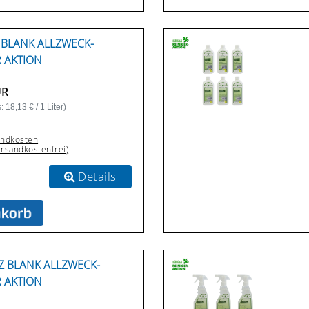
Z BLANK ALLZWECK-
R AKTION
UR
 18,13 € / 1 Liter)
andkosten
ersandkostenfrei)
Details
TZ BLANK ALLZWECK-
R AKTION