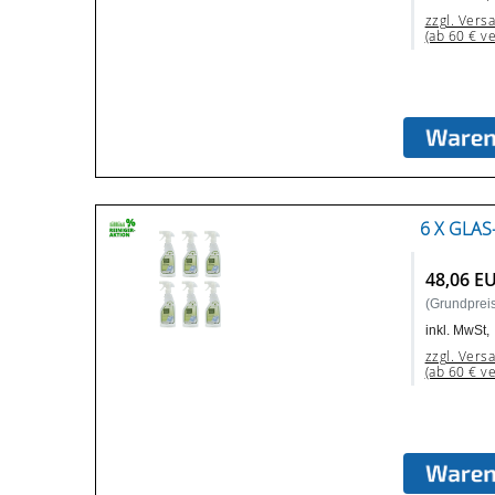
zzgl. Vers
(ab 60 € v
6 X GLAS
48,06 E
(Grundpreis:
inkl. MwSt,
zzgl. Vers
(ab 60 € v