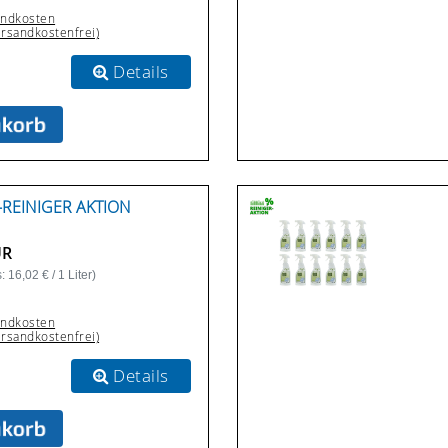
andkosten
ersandkostenfrei)
Details
-REINIGER AKTION
UR
 16,02 € / 1 Liter)
andkosten
ersandkostenfrei)
Details