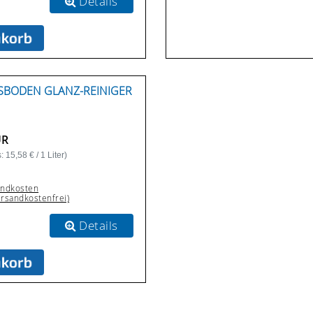
Details
SBODEN GLANZ-REINIGER A
UR
 15,58 € / 1 Liter)
andkosten
ersandkostenfrei)
Details