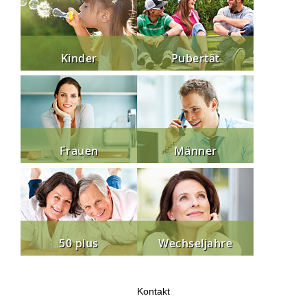
Kinder
Pubertät
Frauen
Männer
50 plus
Wechseljahre
Kontakt