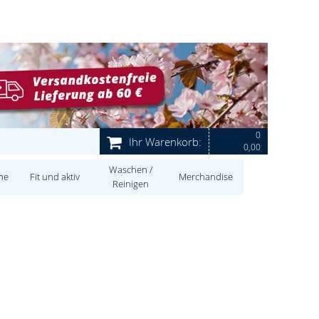
0
Ihr Warenkorb:
0,00
Waschen /
ne
Fit und aktiv
Merchandise
Reinigen