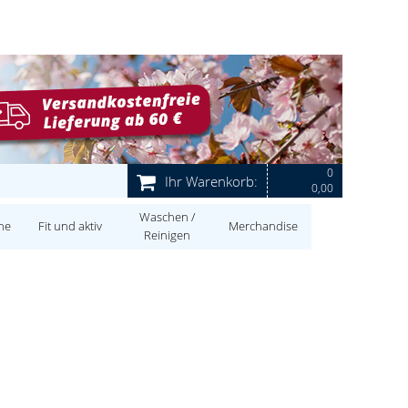
0
Ihr Warenkorb:
0,00
Waschen /
ne
Fit und aktiv
Merchandise
Reinigen