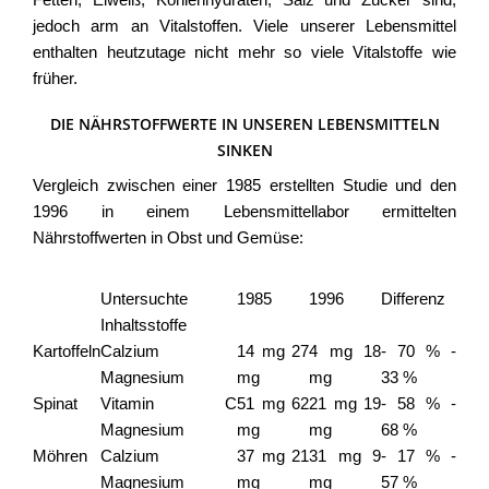
Fetten, Eiweiß, Kohlenhydraten, Salz und Zucker sind,
jedoch arm an Vitalstoffen. Viele unserer Lebensmittel
enthalten heutzutage nicht mehr so viele Vitalstoffe wie
früher.
DIE NÄHRSTOFFWERTE IN UNSEREN LEBENSMITTELN
SINKEN
Vergleich zwischen einer 1985 erstellten Studie und den
1996 in einem Lebensmittellabor ermittelten
Nährstoffwerten in Obst und Gemüse:
Mineralien / Vitamine je 100 g Lebensmittel
Untersuchte
1985
1996
Differenz
Inhaltsstoffe
Kartoffeln
Calzium
14 mg 27
4 mg 18
- 70 % -
Magnesium
mg
mg
33 %
Spinat
Vitamin C
51 mg 62
21 mg 19
- 58 % -
Magnesium
mg
mg
68 %
Möhren
Calzium
37 mg 21
31 mg 9
- 17 % -
Magnesium
mg
mg
57 %