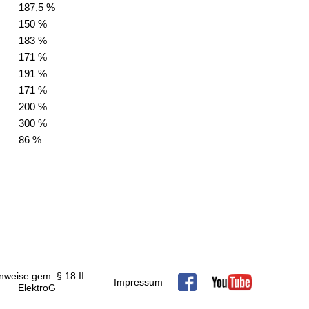
187,5 %
150 %
183 %
171 %
191 %
171 %
200 %
300 %
86 %
nweise gem. § 18 II
Impressum
ElektroG