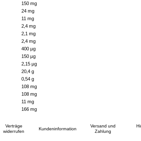
150 mg
24 mg
11 mg
2,4 mg
2,1 mg
2,4 mg
400 µg
150 µg
2,15 µg
20,4 g
0,54 g
108 mg
108 mg
11 mg
166 mg
Verträge
Versand und
Hi
Kundeninformation
widerrufen
Zahlung