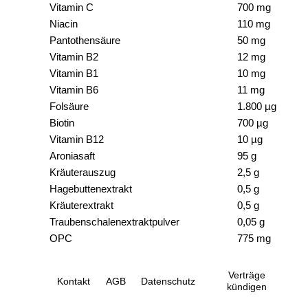
Vitamin C
700 mg
Niacin
110 mg
Pantothensäure
50 mg
Vitamin B2
12 mg
Vitamin B1
10 mg
Vitamin B6
11 mg
Folsäure
1.800 µg
Biotin
700 µg
Vitamin B12
10 µg
Aroniasaft
95 g
Kräuterauszug
2,5 g
Hagebuttenextrakt
0,5 g
Kräuterextrakt
0,5 g
Traubenschalenextraktpulver
0,05 g
OPC
775 mg
Verträge
Kontakt
AGB
Datenschutz
kündigen