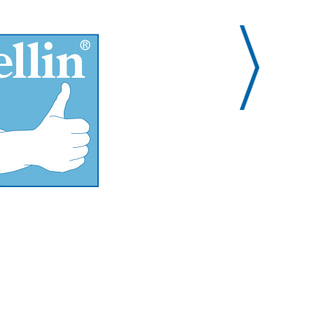
% der empf. Tagesdosis gem. RDA