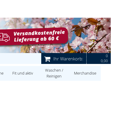
0
Ihr Warenkorb:
0,00
Waschen /
ne
Fit und aktiv
Merchandise
Reinigen