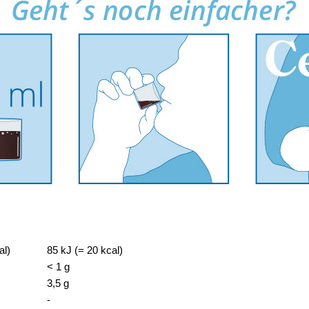
pro 20 ml (empf. Tages- verzehrmenge)
al)
85 kJ (= 20 kcal)
< 1 g
3,5 g
-