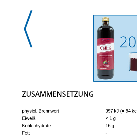
ZUSAMMENSETZUNG
N�hrwertangaben
pro 100 g
physiol. Brennwert
397 kJ (= 94 kc
Eiweiß
< 1 g
Kohlenhydrate
16 g
Fett
-