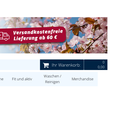
0
Ihr Warenkorb:
0,00
Waschen /
ne
Fit und aktiv
Merchandise
Reinigen