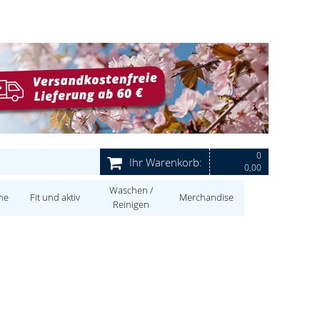
0
Ihr Warenkorb:
0,00
Waschen /
ne
Fit und aktiv
Merchandise
Reinigen