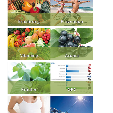
Ernährung
Prävention
Vitamine
Aronia
Kräuter
OPC