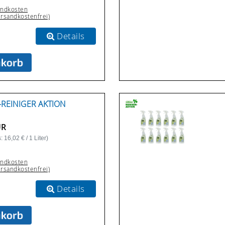
andkosten
ersandkostenfrei)
Details
-REINIGER AKTION
UR
 16,02 € / 1 Liter)
andkosten
ersandkostenfrei)
Details