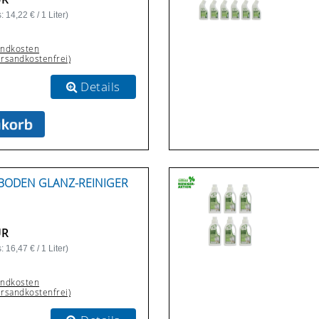
 14,22 € / 1 Liter)
andkosten
ersandkostenfrei)
Details
BODEN GLANZ-REINIGER A
UR
 16,47 € / 1 Liter)
andkosten
ersandkostenfrei)