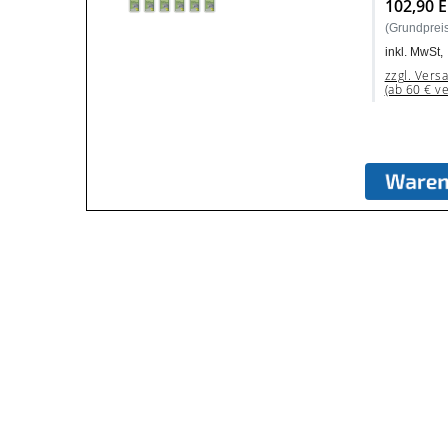
102,90 
(Grundpreis:
inkl. MwSt,
zzgl. Vers
(ab 60 € v