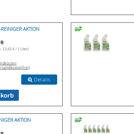
-REINIGER AKTION
UR
 13,83 € / 1 Liter)
andkosten
ersandkostenfrei)
Details
NIGER AKTION
UR