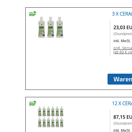
3 X CERA
23,03 E
(Grundpreis:
inkl. MwSt,
zzgl. Vers
(ab 60 € v
12 X CER
87,15 E
(Grundpreis:
inkl. MwSt,