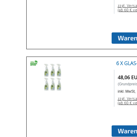
zzgl. Vers
(ab 60 € v
6 X GLAS
48,06 E
(Grundpreis:
inkl. MwSt,
zzgl. Vers
(ab 60 € v