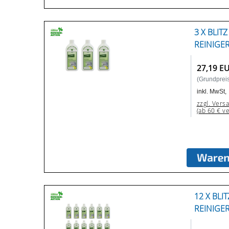
3 X BLIT
REINIGE
27,19 E
(Grundpreis:
inkl. MwSt,
zzgl. Vers
(ab 60 € v
12 X BLI
REINIGE