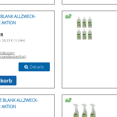
Z BLANK ALLZWECK-
R AKTION
UR
 18,13 € / 1 Liter)
andkosten
ersandkostenfrei)
Details
TZ BLANK ALLZWECK-
R AKTION