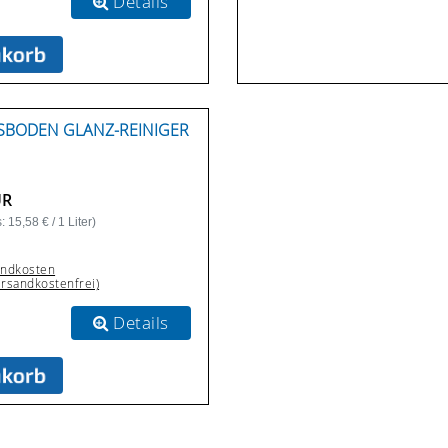
Details
SBODEN GLANZ-REINIGER A
UR
 15,58 € / 1 Liter)
andkosten
ersandkostenfrei)
Details