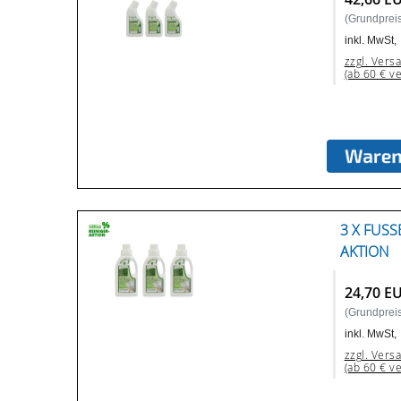
(Grundpreis:
inkl. MwSt,
zzgl. Vers
(ab 60 € v
3 X FUSS
KTION
24,70 E
(Grundpreis:
inkl. MwSt,
zzgl. Vers
(ab 60 € v