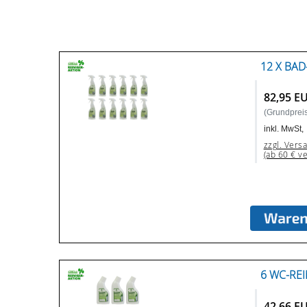
12 X BAD
82,95 E
(Grundpreis:
inkl. MwSt,
zzgl. Vers
(ab 60 € v
6 WC-REI
42,66 E