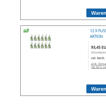
12 X FUS
KTION
93,45 E
(Grundpreis:
inkl. MwSt,
zzgl. Vers
(ab 60 € v