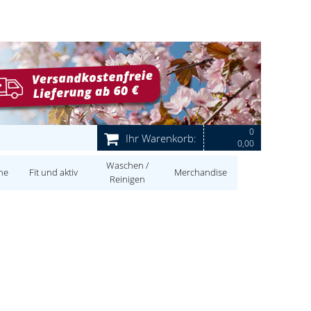
0
Ihr Warenkorb:
0,00
Waschen /
ne
Fit und aktiv
Merchandise
Reinigen