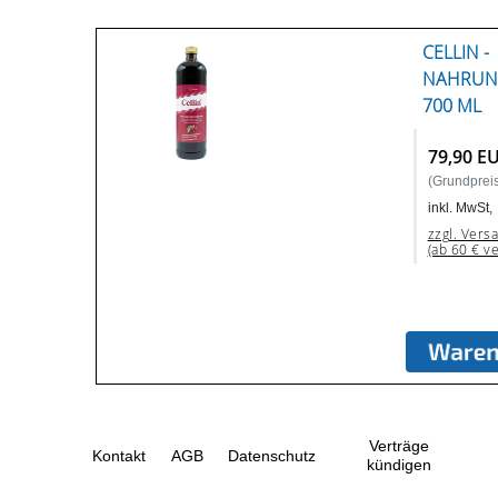
CELLIN -
NAHRUN
700 ML
79,90 E
(Grundpreis:
inkl. MwSt,
zzgl. Vers
(ab 60 € v
Verträge
Kontakt
AGB
Datenschutz
kündigen