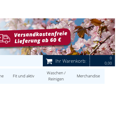
0
Ihr Warenkorb:
0,00
Waschen /
ne
Fit und aktiv
Merchandise
Reinigen