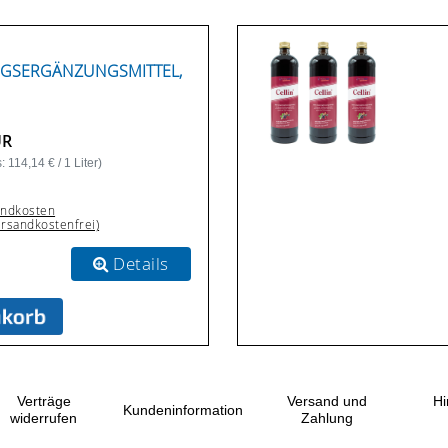
GSERGÄNZUNGSMITTEL,
UR
 114,14 € / 1 Liter)
andkosten
ersandkostenfrei)
Details
Verträge
Versand und
Hi
Kundeninformation
widerrufen
Zahlung