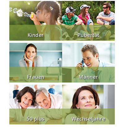
Kinder
Pubertät
Frauen
Männer
50 plus
Wechseljahre