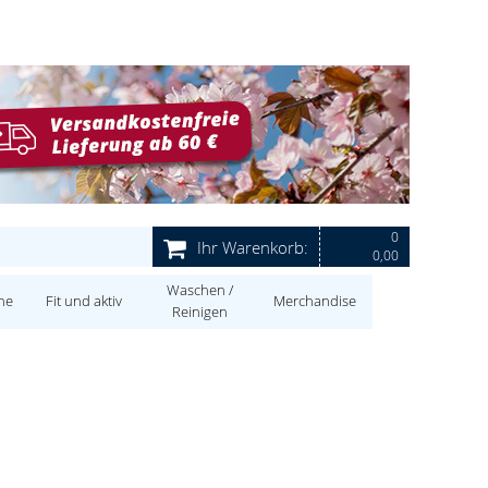
0
Ihr Warenkorb:
0,00
Waschen /
ne
Fit und aktiv
Merchandise
Reinigen