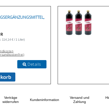
GSERGÄNZUNGSMITTEL,
UR
 114,14 € / 1 Liter)
andkosten
ersandkostenfrei)
Details
Verträge
Versand und
Hi
Kundeninformation
widerrufen
Zahlung