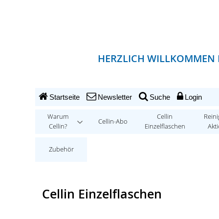
HERZLICH WILLKOMMEN 
Startseite
Newsletter
Suche
Login
Warum
Cellin
Reini
Cellin-Abo
Cellin?
Einzelflaschen
Akt
Zubehör
Cellin Einzelflaschen