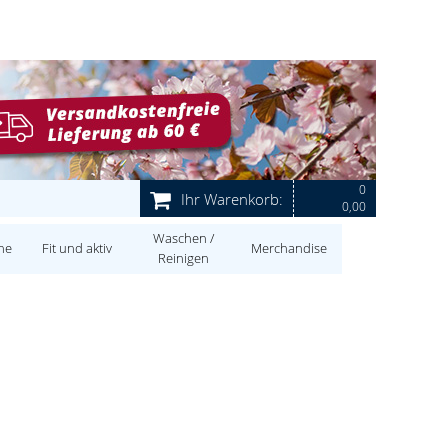
0
Ihr Warenkorb:
0,00
Waschen /
ne
Fit und aktiv
Merchandise
Reinigen