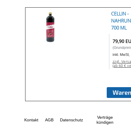
CELLIN -
NAHRUN
700 ML
79,90 E
(Grundpreis:
inkl. MwSt,
zzgl. Vers
(ab 60 € v
Verträge
Kontakt
AGB
Datenschutz
kündigen