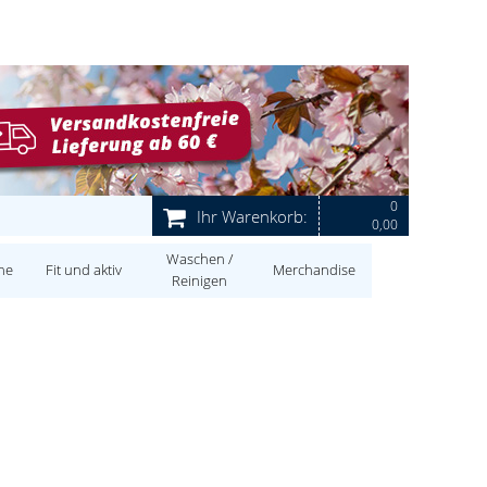
0
Ihr Warenkorb:
0,00
Waschen /
ne
Fit und aktiv
Merchandise
Reinigen