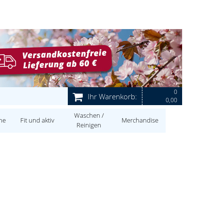
0
Ihr Warenkorb:
0,00
Waschen /
ne
Fit und aktiv
Merchandise
Reinigen