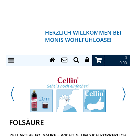
HERZLICH WILLKOMMEN BEI
MONIS WOHLFÜHLOASE!
0
0,00
FOLSÄURE
ZELLAKTIVE FOLSÄURE – WICHTIG, UM SICH KÖRPERLICH