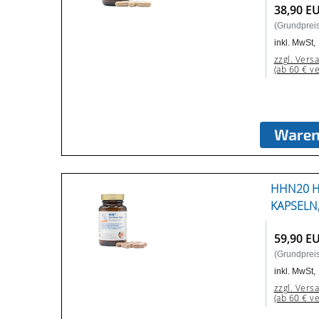
38,90 E
(Grundpreis
inkl. MwSt,
zzgl. Vers
(ab 60 € v
HHN20 H
KAPSELN
59,90 E
(Grundpreis
inkl. MwSt,
zzgl. Vers
(ab 60 € v