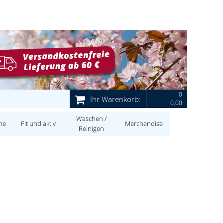
0
Ihr Warenkorb:
0,00
Waschen /
ne
Fit und aktiv
Merchandise
Reinigen