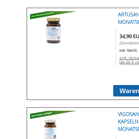
ARTUSAN
MONATS
34,90 E
(Grundpreis
inkl. MwSt,
zzgl. Vers
(ab 60 € v
VIGOSA
KAPSELN 
MONATS