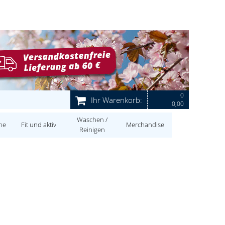
0
Ihr Warenkorb:
0,00
Waschen /
ne
Fit und aktiv
Merchandise
Reinigen