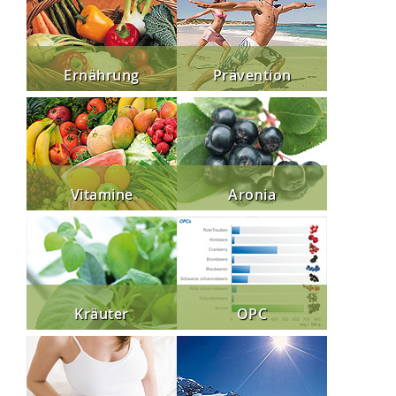
Ernährung
Prävention
Vitamine
Aronia
Kräuter
OPC