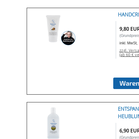
HANDCRE
9,80 EU
(Grundpreis:
inkl. MwSt,
zzgl. Vers
(ab 60 € v
ENTSPA
HEUBLUM
6,90 EU
(Grundpreis: