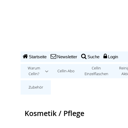
Startseite
Newsletter
Suche
Login
Warum
Cellin
Reini
Cellin-Abo
Cellin?
Einzelflaschen
Akt
Zubehör
Kosmetik / Pflege