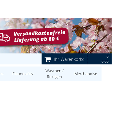
0
Ihr Warenkorb:
0,00
Waschen /
ne
Fit und aktiv
Merchandise
Reinigen