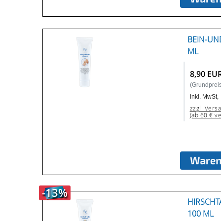
BEIN-UN
ML
8,90 EU
(Grundpreis:
inkl. MwSt,
zzgl. Vers
(ab 60 € v
-13%
HIRSCHT
100 ML