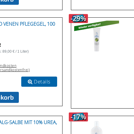
-29%
D VENEN PFLEGEGEL, 100
R
 89,00 € / 1 Liter)
andkosten
ersandkostenfrei)
Details
-17%
ALG-SALBE MIT 10% UREA,