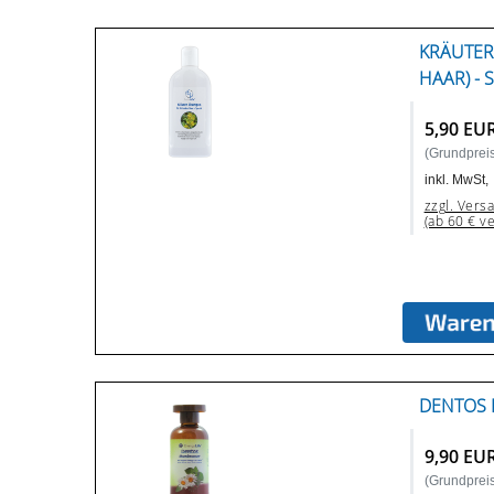
KRÄUTER
HAAR) - 
5,90 EU
(Grundpreis:
inkl. MwSt,
zzgl. Vers
(ab 60 € v
DENTOS 
9,90 EU
(Grundpreis: