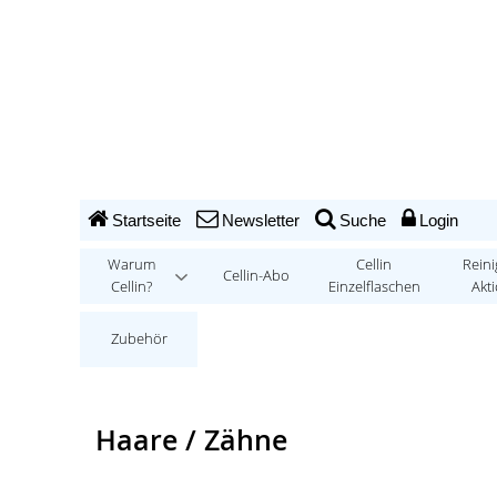
Startseite
Newsletter
Suche
Login
Warum
Cellin
Reini
Cellin-Abo
Cellin?
Einzelflaschen
Akt
Zubehör
Haare / Zähne