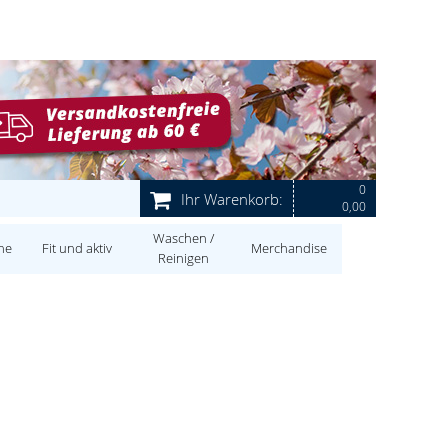
0
Ihr Warenkorb:
0,00
Waschen /
ne
Fit und aktiv
Merchandise
Reinigen